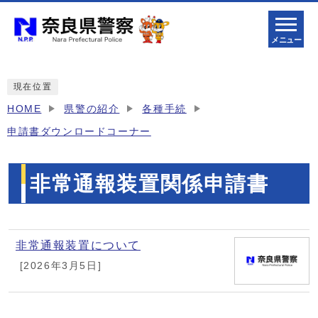
メニュー
現在位置
HOME
県警の紹介
各種手続
申請書ダウンロードコーナー
非常通報装置関係申請書
メインメニュー
非常通報装置について
[2026年3月5日]