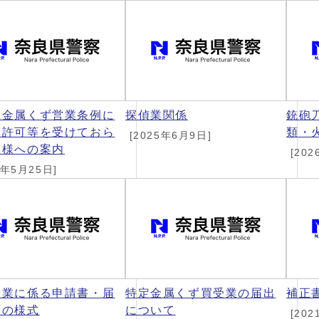
県金属くず営業条例に
探偵業関係
銃砲
く許可等を受けておら
類・
[2025年6月9日]
皆様への案内
[202
6年5月25日]
営業に係る申請書・届
特定金属くず買受業の届出
補正
等の様式
について
[202