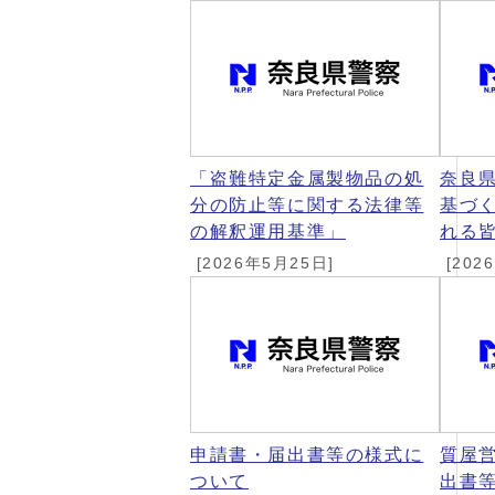
「盗難特定金属製物品の処
奈良
分の防止等に関する法律等
基づ
の解釈運用基準」
れる
[2026年5月25日]
[202
申請書・届出書等の様式に
質屋
ついて
出書