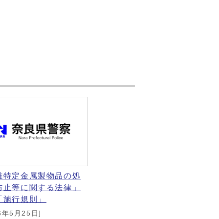
難特定金属製物品の処
防止等に関する法律」
「施行規則」
6年5月25日]