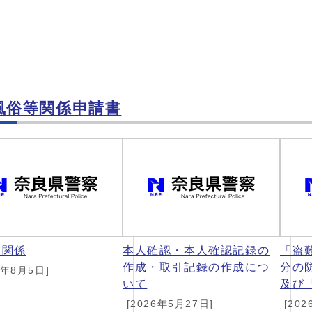
風俗等関係申請書
業関係
本人確認・本人確認記録の
「盗
作成・取引記録の作成につ
分の
6年8月5日]
いて
及び
[2026年5月27日]
[202