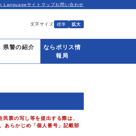
n Language
サイトマップ
お問い合わせ
文字サイズ
標準
拡大
県警の紹介
ならポリス情
報局
住民票の写し等を提出する際は、
、あらかじめ「個人番号」記載部