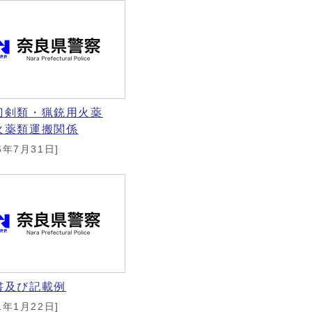
刀剣類・猟銃用火薬
火薬類運搬関係
6年7月31日]
書及び記載例
1年1月22日]