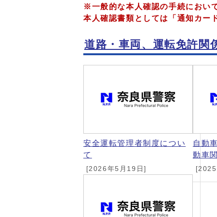
※一般的な本人確認の手続におい
本人確認書類としては「通知カー
道路・車両、運転免許関
メインメニュー
安全運転管理者制度につい
自動
て
動車
[2026年5月19日]
[202