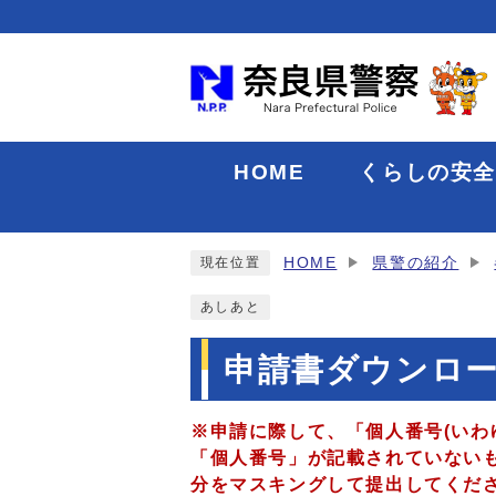
HOME
くらしの安
HOME
県警の紹介
現在位置
あしあと
申請書ダウンロ
※申請に際して、「個人番号(いわ
「個人番号」が記載されていない
分をマスキングして提出してくだ