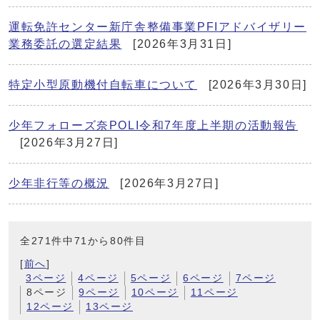
運転免許センター新庁舎整備事業PFIアドバイザリー
業務委託の選定結果
[2026年3月31日]
特定小型原動機付自転車について
[2026年3月30日]
少年フォローズ奈POLI令和7年度上半期の活動報告
[2026年3月27日]
少年非行等の概況
[2026年3月27日]
全271件中71から80件目
[
前へ
]
3ページ
4ページ
5ページ
6ページ
7ページ
8ページ
9ページ
10ページ
11ページ
12ページ
13ページ