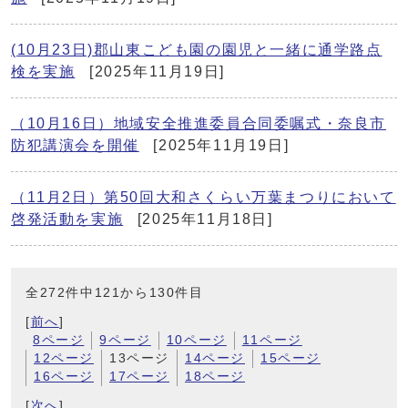
(10月23日)郡山東こども園の園児と一緒に通学路点
検を実施
[2025年11月19日]
（10月16日）地域安全推進委員合同委嘱式・奈良市
防犯講演会を開催
[2025年11月19日]
（11月2日）第50回大和さくらい万葉まつりにおいて
啓発活動を実施
[2025年11月18日]
全272件中121から130件目
[
前へ
]
8ページ
9ページ
10ページ
11ページ
12ページ
13ページ
14ページ
15ページ
16ページ
17ページ
18ページ
[
次へ
]