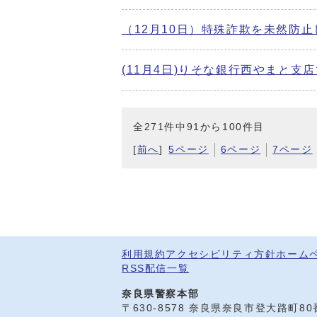
（12月10日）特殊詐欺を未然防
(11月4日)りそな銀行西やまと支
全271件中91から100件目
[
前へ
]
5ページ
6ページ
7ページ
利用規約
アクセシビリティ方針
ホーム
RSS配信一覧
奈良県警察本部
〒630-8578 奈良県奈良市登大路町8