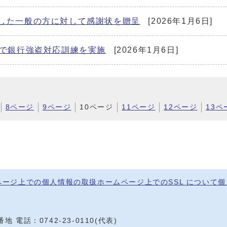
止した一般の方に対して感謝状を贈呈
[2026年1月6日]
店で銀行強盗対応訓練を実施
[2026年1月6日]
8ページ
9ページ
10ページ
11ページ
12ページ
13ペ
ページ上での個人情報の取扱
ホームページ上でのSSL について
個
0番地
電話：
0742-23-0110
(代表)