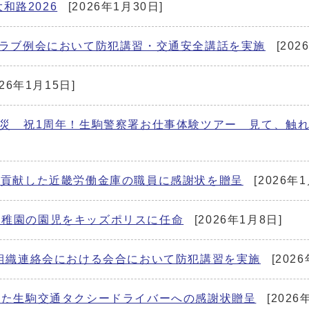
和路2026
[2026年1月30日]
ークラブ例会において防犯講習・交通安全講話を実施
[202
026年1月15日]
×防災 祝1周年！生駒警察署お仕事体験ツアー 見て、触
止に貢献した近畿労働金庫の職員に感謝状を贈呈
[2026年1
幼稚園の園児をキッズポリスに任命
[2026年1月8日]
防災組織連絡会における会合において防犯講習を実施
[202
止した生駒交通タクシードライバーへの感謝状贈呈
[2026