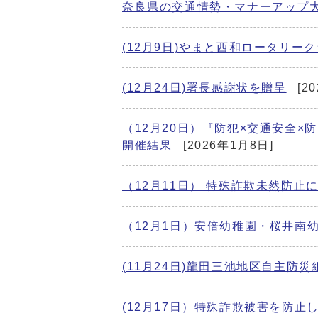
奈良県の交通情勢・マナーアップ大
(12月9日)やまと西和ロータリ
(12月24日)署長感謝状を贈呈
[2
（12月20日）『防犯×交通安全
開催結果
[2026年1月8日]
（12月11日） 特殊詐欺未然防
（12月1日）安倍幼稚園・桜井南
(11月24日)龍田三池地区自主
(12月17日）特殊詐欺被害を防