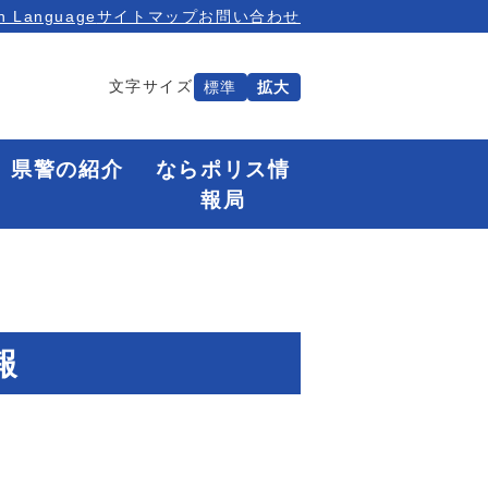
n Language
サイトマップ
お問い合わせ
文字サイズ
標準
拡大
県警の紹介
ならポリス情
報局
報