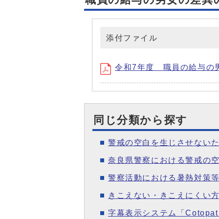
添付ファイル
令和7年度 職員の給与の男女
同じ分類から探す
警戒の空白を生じさせない
奈良県警察における警戒の
警察活動における暑熱対策
きこえない・きこえにくい
字幕表示システム「Cotopat」