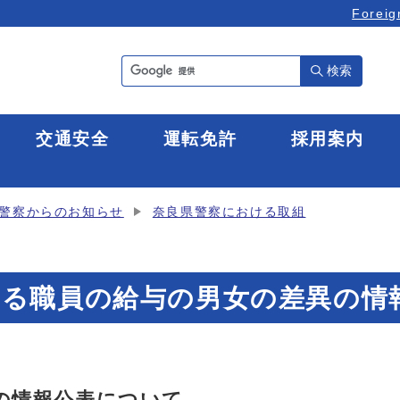
Foreig
検索
全
交通安全
運転免許
採用案内
警察からのお知らせ
奈良県警察における取組
ける職員の給与の男女の差異の情
の情報公表について