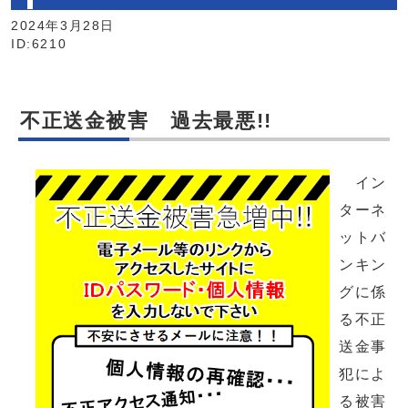
2024年3月28日
ID:6210
不正送金被害 過去最悪!!
イン
ターネ
ットバ
ンキン
グに係
る不正
送金事
犯によ
る被害