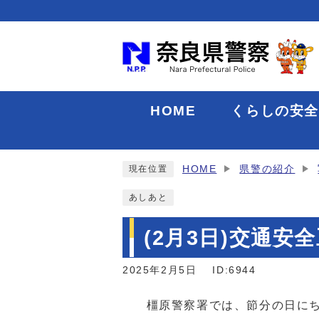
HOME
くらしの安
HOME
県警の紹介
現在位置
あしあと
(2月3日)交通安
2025年2月5日
ID:6944
橿原警察署では、節分の日にち