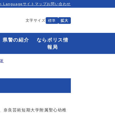
n Language
サイトマップ
お問い合わせ
文字サイズ
標準
拡大
県警の紹介
ならポリス情
報局
署
、奈良芸術短期大学附属聖心幼稚