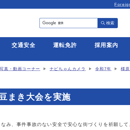
Foreig
検索
全
交通安全
運転免許
採用案内
写真・動画コーナー
ナピちゃんカメラ
令和7年
橿原
全豆まき大会を実施
なみ、事件事故のない安全で安心な街づくりを祈願して