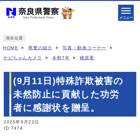
メニュー
現在位置
HOME
県警の紹介
写真・動画コーナー
ナピちゃんカメラ
令和7年
橿原署
(9月11日)特殊詐欺被害の
未然防止に貢献した功労
者に感謝状を贈呈。
2025年9月22日
ID:7474