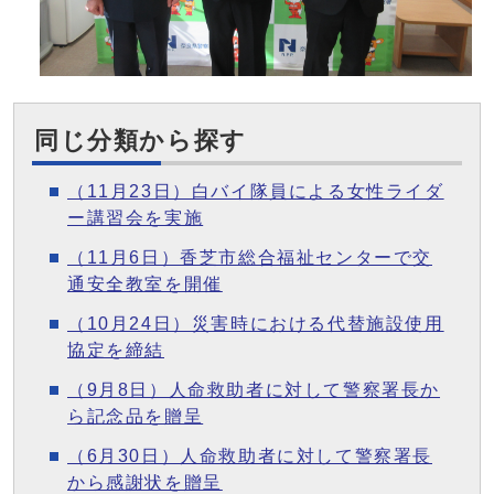
同じ分類から探す
（11月23日）白バイ隊員による女性ライダ
ー講習会を実施
（11月6日）香芝市総合福祉センターで交
通安全教室を開催
（10月24日）災害時における代替施設使用
協定を締結
（9月8日）人命救助者に対して警察署長か
ら記念品を贈呈
（6月30日）人命救助者に対して警察署長
から感謝状を贈呈