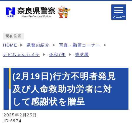
メニュー
現在位置
HOME
県警の紹介
写真・動画コーナー
ナピちゃんカメラ
令和7年
香芝署
(2月19日)行方不明者発見
及び人命救助功労者に対
して感謝状を贈呈
2025年2月25日
ID:6974