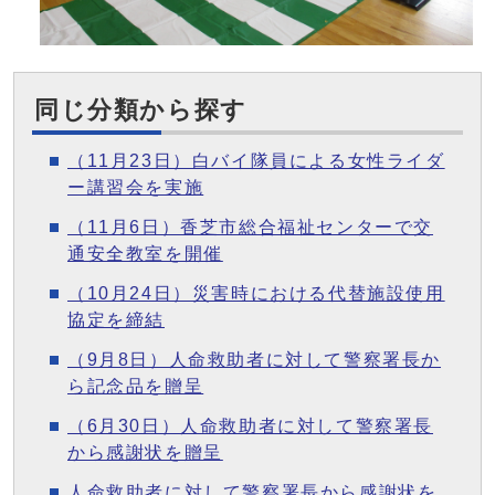
同じ分類から探す
（11月23日）白バイ隊員による女性ライダ
ー講習会を実施
（11月6日）香芝市総合福祉センターで交
通安全教室を開催
（10月24日）災害時における代替施設使用
協定を締結
（9月8日）人命救助者に対して警察署長か
ら記念品を贈呈
（6月30日）人命救助者に対して警察署長
から感謝状を贈呈
人命救助者に対して警察署長から感謝状を