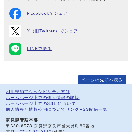
Facebookでシェア
X（旧Twitter）でシェア
LINEで送る
ページの先頭へ戻る
利用規約
アクセシビリティ方針
ホームページ上での個人情報の取扱
ホームページ上でのSSL について
個人情報と情報公開について
リンク
RSS配信一覧
奈良県警察本部
〒630-8578 奈良県奈良市登大路町80番地
電話：
0742-23-0110
(代表)