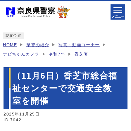
メニュー
現在位置
HOME
県警の紹介
写真・動画コーナー
ナピちゃんカメラ
令和7年
香芝署
（11月6日）香芝市総合福
祉センターで交通安全教
室を開催
2025年11月25日
ID:7642