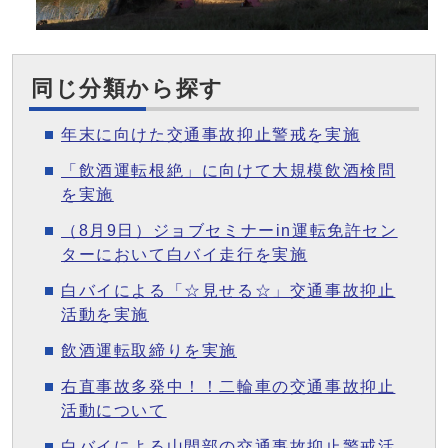
同じ分類から探す
年末に向けた交通事故抑止警戒を実施
「飲酒運転根絶」に向けて大規模飲酒検問
を実施
（8月9日）ジョブセミナーin運転免許セン
ターにおいて白バイ走行を実施
白バイによる「☆見せる☆」交通事故抑止
活動を実施
飲酒運転取締りを実施
右直事故多発中！！二輪車の交通事故抑止
活動について
白バイによる山間部の交通事故抑止警戒活