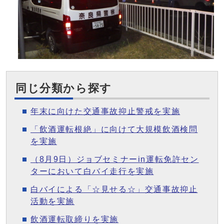
同じ分類から探す
年末に向けた交通事故抑止警戒を実施
「飲酒運転根絶」に向けて大規模飲酒検問
を実施
（8月9日）ジョブセミナーin運転免許セン
ターにおいて白バイ走行を実施
白バイによる「☆見せる☆」交通事故抑止
活動を実施
飲酒運転取締りを実施