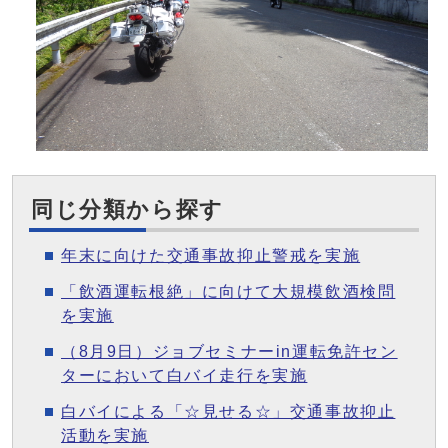
同じ分類から探す
年末に向けた交通事故抑止警戒を実施
「飲酒運転根絶」に向けて大規模飲酒検問
を実施
（8月9日）ジョブセミナーin運転免許セン
ターにおいて白バイ走行を実施
白バイによる「☆見せる☆」交通事故抑止
活動を実施