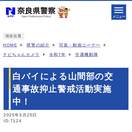
メニュー
現在位置
HOME
県警の紹介
写真・動画コーナー
ナピちゃんカメラ
令和7年
交通機動隊
白バイによる山間部の交
通事故抑止警戒活動実施
中！
2025年5月20日
ID:7124