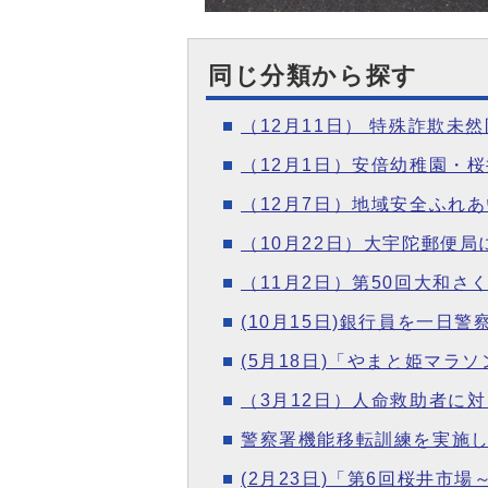
同じ分類から探す
（12月11日） 特殊詐欺
（12月1日）安倍幼稚園・
（12月7日）地域安全ふれ
（10月22日）大宇陀郵便
（11月2日）第50回大和
(10月15日)銀行員を一日
(5月18日)「やまと姫マラ
（3月12日）人命救助者に
警察署機能移転訓練を実施
(2月23日)「第6回桜井