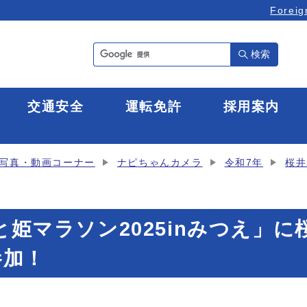
Foreig
検索
全
交通安全
運転免許
採用案内
写真・動画コーナー
ナピちゃんカメラ
令和7年
桜井
まと姫マラソン2025inみつえ」
参加！