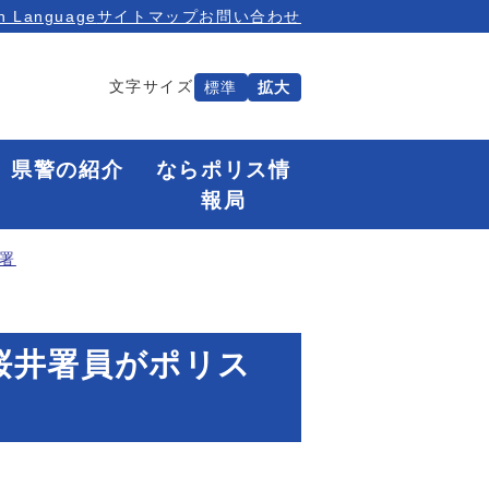
n Language
サイトマップ
お問い合わせ
文字サイズ
標準
拡大
県警の紹介
ならポリス情
報局
署
に桜井署員がポリス