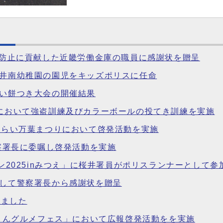
未然防止に貢献した近畿労働金庫の職員に感謝状を贈呈
桜井南幼稚園の園児をキッズポリスに任命
あい餅つき大会の開催結果
局において強盗訓練及びカラーボールの投てき訓練を実施
さくらい万葉まつりにおいて啓発活動を実施
警察署長に委嘱し啓発活動を実施
ソン2025inみつえ」に桜井署員がポリスランナーとして参
対して警察署長から感謝状を贈呈
しました
市場～んグルメフェス」において広報啓発活動をを実施