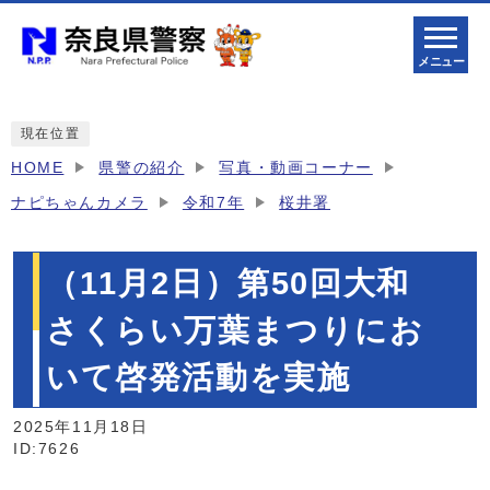
メニュー
現在位置
HOME
県警の紹介
写真・動画コーナー
ナピちゃんカメラ
令和7年
桜井署
（11月2日）第50回大和
さくらい万葉まつりにお
いて啓発活動を実施
2025年11月18日
ID:7626