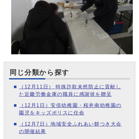
同じ分類から探す
（12月11日） 特殊詐欺未然防止に貢献し
た近畿労働金庫の職員に感謝状を贈呈
（12月1日）安倍幼稚園・桜井南幼稚園の
園児をキッズポリスに任命
（12月7日）地域安全ふれあい餅つき大会
の開催結果