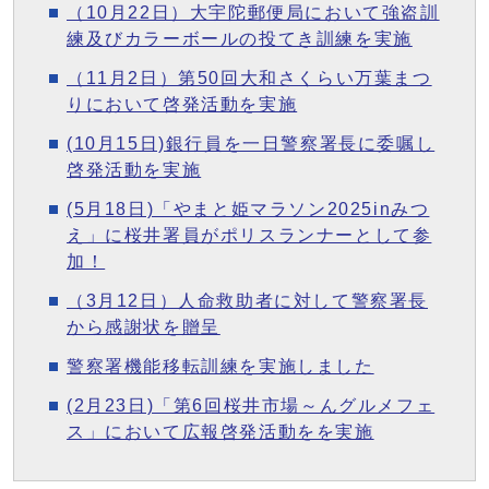
（10月22日）大宇陀郵便局において強盗訓
練及びカラーボールの投てき訓練を実施
（11月2日）第50回大和さくらい万葉まつ
りにおいて啓発活動を実施
(10月15日)銀行員を一日警察署長に委嘱し
啓発活動を実施
(5月18日)「やまと姫マラソン2025inみつ
え」に桜井署員がポリスランナーとして参
加！
（3月12日）人命救助者に対して警察署長
から感謝状を贈呈
警察署機能移転訓練を実施しました
(2月23日)「第6回桜井市場～んグルメフェ
ス」において広報啓発活動をを実施