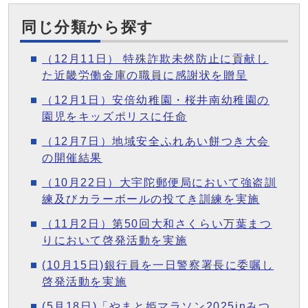
同じ分類から探す
（12月11日） 特殊詐欺未然防止に貢献し
た近畿労働金庫の職員に感謝状を贈呈
（12月1日）安倍幼稚園・桜井南幼稚園の
園児をキッズポリスに任命
（12月7日）地域安全ふれあい餅つき大会
の開催結果
（10月22日）大宇陀郵便局において強盗訓
練及びカラーボールの投てき訓練を実施
（11月2日）第50回大和さくらい万葉まつ
りにおいて啓発活動を実施
(10月15日)銀行員を一日警察署長に委嘱し
啓発活動を実施
(5月18日)「やまと姫マラソン2025inみつ