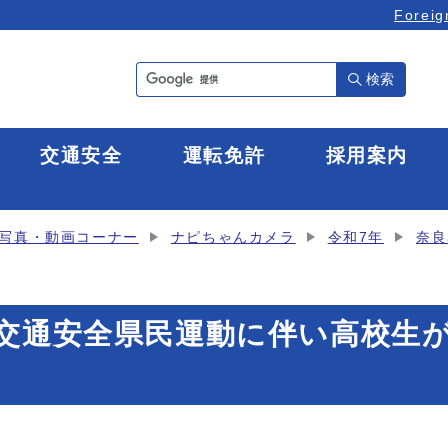
Foreig
検索
全
交通安全
運転免許
採用案内
写真・動画コーナー
ナピちゃんカメラ
令和7年
奈良
の交通安全県民運動に伴い高校生