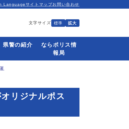
n Language
サイトマップ
お問い合わせ
文字サイズ
標準
拡大
県警の紹介
ならポリス情
報局
署
がオリジナルポス