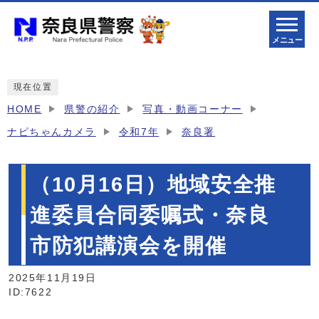
メニュー
現在位置
HOME
県警の紹介
写真・動画コーナー
ナピちゃんカメラ
令和7年
奈良署
（10月16日）地域安全推
進委員合同委嘱式・奈良
市防犯講演会を開催
2025年11月19日
ID:7622