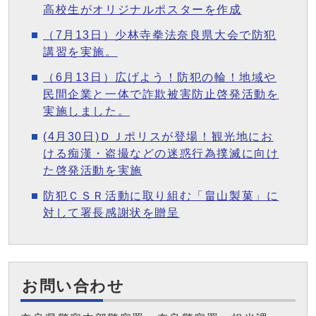
高校生がオリジナルポスターを作成
（7月13日）少林寺拳法奈良県大会で防犯
講習を実施。
（6月13日）広げよう！防犯の輪！地域や
民間企業と一体で詐欺被害防止啓発活動を
実施しました。
(4月30日)ＤＪポリスが登場！観光地にお
ける痴漢・盗撮などの迷惑行為撲滅に向け
た啓発活動を実施
防犯ＣＳＲ活動に取り組む「畠山製菓」に
対して署長感謝状を贈呈
お問い合わせ