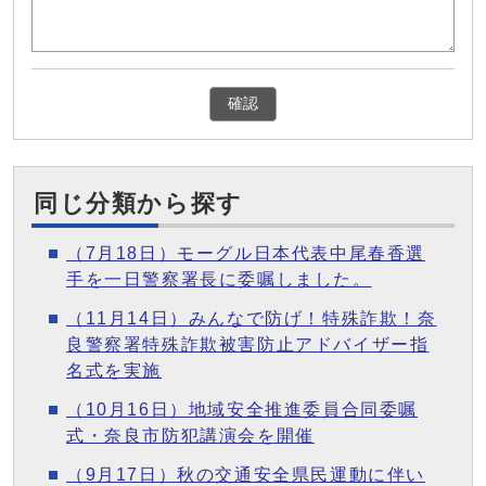
確認
同じ分類から探す
（7月18日）モーグル日本代表中尾春香選
手を一日警察署長に委嘱しました。
（11月14日）みんなで防げ！特殊詐欺！奈
良警察署特殊詐欺被害防止アドバイザー指
名式を実施
（10月16日）地域安全推進委員合同委嘱
式・奈良市防犯講演会を開催
（9月17日）秋の交通安全県民運動に伴い