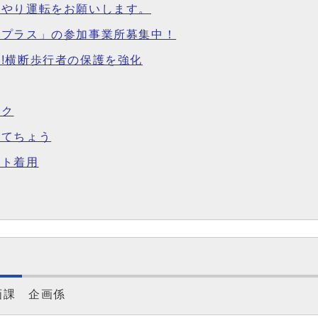
いやり運転をお願いします。
所プラス」の参加事業所募集中！
!横断歩行者の保護を強化
ック
くてちょう
ルト着用
画課 企画係