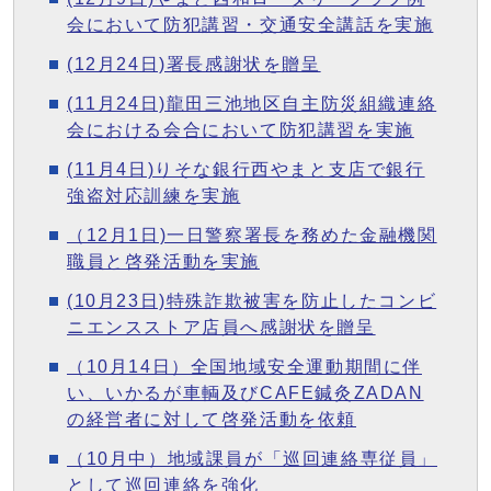
会において防犯講習・交通安全講話を実施
(12月24日)署長感謝状を贈呈
(11月24日)龍田三池地区自主防災組織連絡
会における会合において防犯講習を実施
(11月4日)りそな銀行西やまと支店で銀行
強盗対応訓練を実施
（12月1日)一日警察署長を務めた金融機関
職員と啓発活動を実施
(10月23日)特殊詐欺被害を防止したコンビ
ニエンスストア店員へ感謝状を贈呈
（10月14日）全国地域安全運動期間に伴
い、いかるが車輌及びCAFE鍼灸ZADAN
の経営者に対して啓発活動を依頼
（10月中）地域課員が「巡回連絡専従員」
として巡回連絡を強化