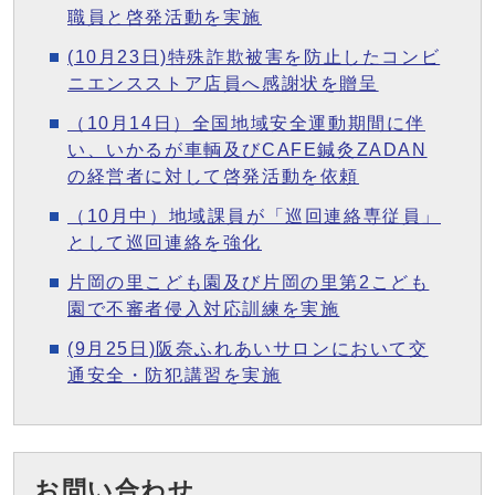
職員と啓発活動を実施
(10月23日)特殊詐欺被害を防止したコンビ
ニエンスストア店員へ感謝状を贈呈
（10月14日）全国地域安全運動期間に伴
い、いかるが車輌及びCAFE鍼灸ZADAN
の経営者に対して啓発活動を依頼
（10月中）地域課員が「巡回連絡専従員」
として巡回連絡を強化
片岡の里こども園及び片岡の里第2こども
園で不審者侵入対応訓練を実施
(9月25日)阪奈ふれあいサロンにおいて交
通安全・防犯講習を実施
お問い合わせ