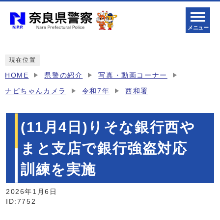
メニュー
現在位置
HOME
県警の紹介
写真・動画コーナー
ナピちゃんカメラ
令和7年
西和署
(11月4日)りそな銀行西や
まと支店で銀行強盗対応
訓練を実施
2026年1月6日
ID:7752