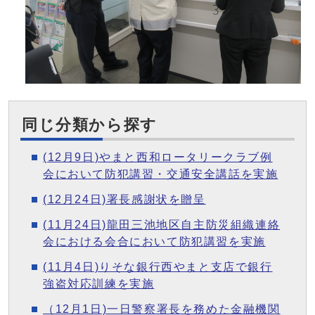
同じ分類から探す
(12月9日)やまと西和ロータリークラブ例
会において防犯講習・交通安全講話を実施
(12月24日)署長感謝状を贈呈
(11月24日)龍田三池地区自主防災組織連絡
会における会合において防犯講習を実施
(11月4日)りそな銀行西やまと支店で銀行
強盗対応訓練を実施
（12月1日)一日警察署長を務めた金融機関