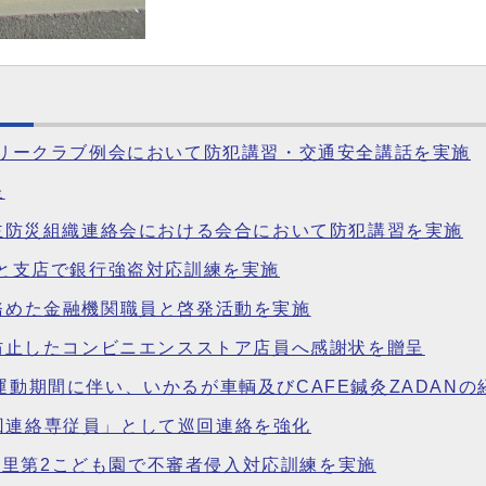
ータリークラブ例会において防犯講習・交通安全講話を実施
呈
区自主防災組織連絡会における会合において防犯講習を実施
まと支店で銀行強盗対応訓練を実施
を務めた金融機関職員と啓発活動を実施
害を防止したコンビニエンスストア店員へ感謝状を贈呈
全運動期間に伴い、いかるが車輌及びCAFE鍼灸ZADAN
回連絡専従員」として巡回連絡を強化
里第2こども園で不審者侵入対応訓練を実施