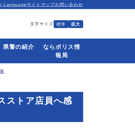
n Language
サイトマップ
お問い合わせ
文字サイズ
標準
拡大
県警の紹介
ならポリス情
報局
署
ンスストア店員へ感