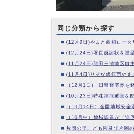
同じ分類から探す
(12月9日)やまと西和ロ
(12月24日)署長感謝状を贈
(11月24日)龍田三池地
(11月4日)りそな銀行西や
（12月1日)一日警察署長
(10月23日)特殊詐欺被
（10月14日）全国地域安
（10月中）地域課員が「巡
片岡の里こども園及び片岡の