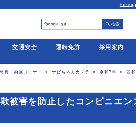
Foreig
検索
全
交通安全
運転免許
採用案内
写真・動画コーナー
ナピちゃんカメラ
令和7年
西和
特殊詐欺被害を防止したコンビニエ