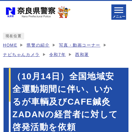
メニュー
現在位置
HOME
県警の紹介
写真・動画コーナー
ナピちゃんカメラ
令和7年
西和署
（10月14日）全国地域安
全運動期間に伴い、いか
るが車輌及びCAFE鍼灸
ZADANの経営者に対して
啓発活動を依頼