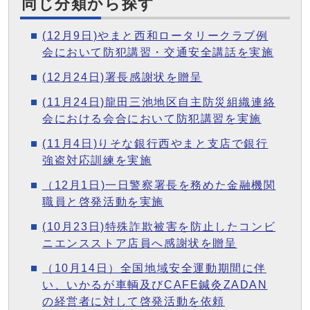
同じ分類から探す
(12月9日)やまと西和ロータリークラブ例
会において防犯講習・交通安全講話を実施
(12月24日)署長感謝状を贈呈
(11月24日)龍田三池地区自主防災組織連絡
会における会合において防犯講習を実施
(11月4日)りそな銀行西やまと支店で銀行
強盗対応訓練を実施
（12月1日)一日警察署長を務めた金融機関
職員と啓発活動を実施
(10月23日)特殊詐欺被害を防止したコンビ
ニエンスストア店員へ感謝状を贈呈
（10月14日）全国地域安全運動期間に伴
い、いかるが車輌及びCAFE鍼灸ZADAN
の経営者に対して啓発活動を依頼