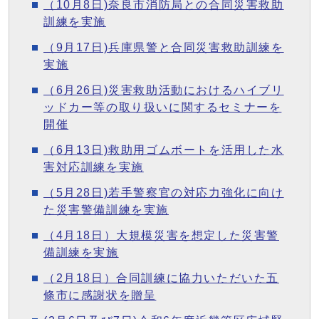
（10月8日)奈良市消防局との合同災害救助
訓練を実施
（9月17日)兵庫県警と合同災害救助訓練を
実施
（6月26日)災害救助活動におけるハイブリ
ッドカー等の取り扱いに関するセミナーを
開催
（6月13日)救助用ゴムボートを活用した水
害対応訓練を実施
（5月28日)若手警察官の対応力強化に向け
た災害警備訓練を実施
（4月18日）大規模災害を想定した災害警
備訓練を実施
（2月18日）合同訓練に協力いただいた五
條市に感謝状を贈呈