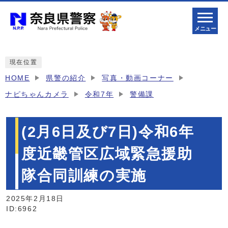
メニュー
現在位置
HOME
県警の紹介
写真・動画コーナー
ナピちゃんカメラ
令和7年
警備課
(2月6日及び7日)令和6年
度近畿管区広域緊急援助
隊合同訓練の実施
2025年2月18日
ID:6962