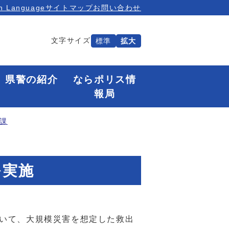
n Language
サイトマップ
お問い合わせ
文字サイズ
標準
拡大
県警の紹介
ならポリス情
報局
課
を実施
おいて、大規模災害を想定した救出