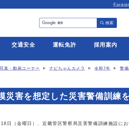
Foreig
検索
全
交通安全
運転免許
採用案内
写真・動画コーナー
ナピちゃんカメラ
令和7年
警備
規模災害を想定した災害警備訓練
18日（金曜日）、近畿管区警察局災害警備訓練施設に