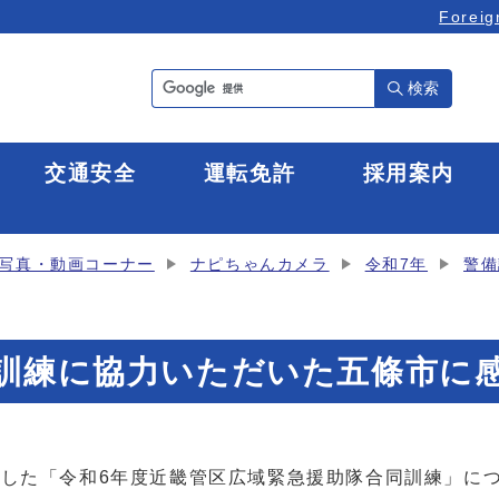
Foreig
検索
全
交通安全
運転免許
採用案内
写真・動画コーナー
ナピちゃんカメラ
令和7年
警備
同訓練に協力いただいた五條市に
施した「令和6年度近畿管区広域緊急援助隊合同訓練」に