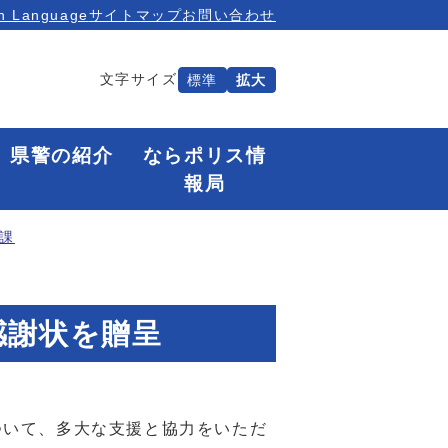
n Language
サイトマップ
お問い合わせ
文字サイズ
標準
拡大
県警の紹介
ならポリス情
報局
課
感謝状を贈呈
ついて、多大な支援と協力をいただ