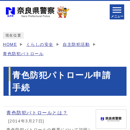
メニュー
現在位置
HOME
くらしの安全
自主防犯活動
青色防犯パトロール
青色防犯パトロール申請
手続
メインメニュー
青色防犯パトロールとは？
[2014年3月27日]
青色防犯パトロールの概要について説明し