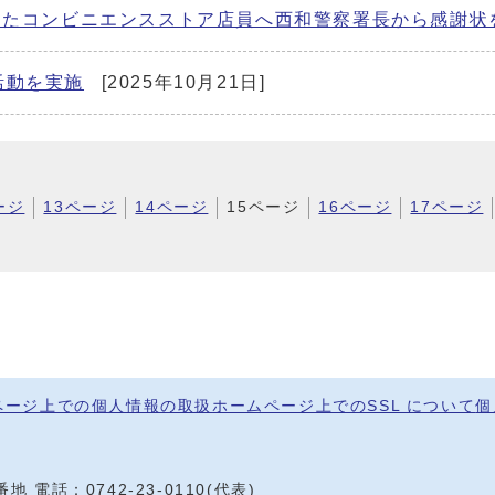
したコンビニエンスストア店員へ西和警察署長から感謝状
活動を実施
[2025年10月21日]
ージ
13ページ
14ページ
15ページ
16ページ
17ページ
ページ上での個人情報の取扱
ホームページ上でのSSL について
個
0番地
電話：
0742-23-0110
(代表)