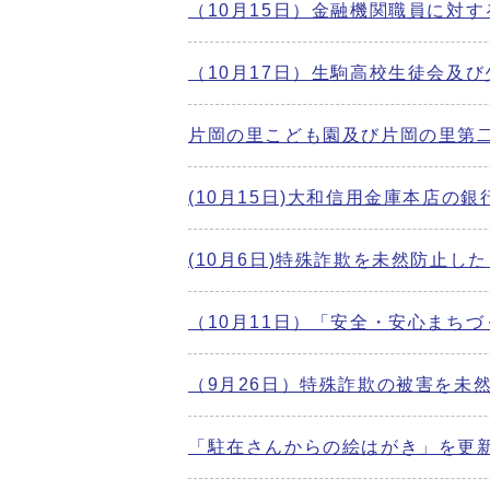
（10月15日）金融機関職員に対
（10月17日）生駒高校生徒会及
片岡の里こども園及び片岡の里第
(10月15日)大和信用金庫本店
(10月6日)特殊詐欺を未然防止
（10月11日）「安全・安心まちづ
（9月26日）特殊詐欺の被害を未
「駐在さんからの絵はがき」を更