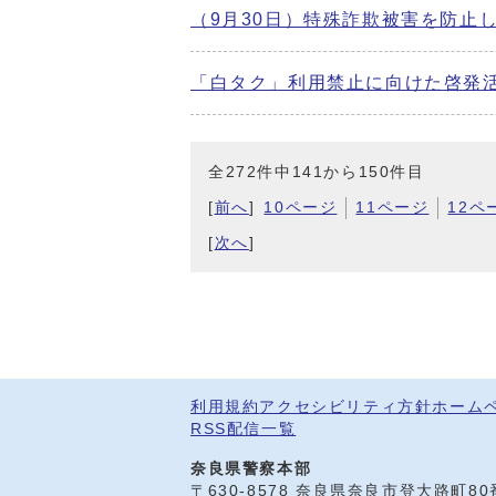
（9月30日）特殊詐欺被害を防止
「白タク」利用禁止に向けた啓発
全272件中141から150件目
[
前へ
]
10ページ
11ページ
12ペ
[
次へ
]
利用規約
アクセシビリティ方針
ホーム
RSS配信一覧
奈良県警察本部
〒630-8578 奈良県奈良市登大路町8