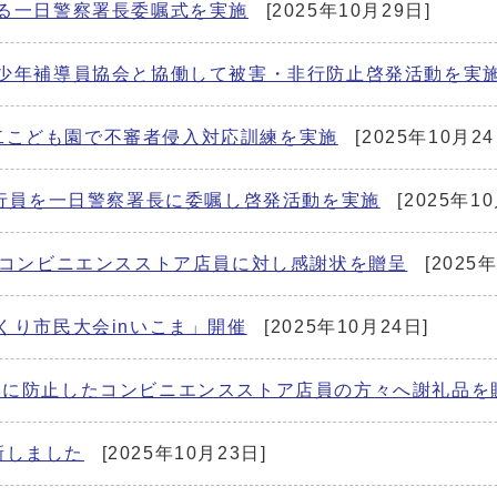
する一日警察署長委嘱式を実施
[2025年10月29日]
び少年補導員協会と協働して被害・非行防止啓発活動を実
二こども園で不審者侵入対応訓練を実施
[2025年10月24
の銀行員を一日警察署長に委嘱し啓発活動を実施
[2025年10
したコンビニエンスストア店員に対し感謝状を贈呈
[2025
くり市民大会inいこま」開催
[2025年10月24日]
然に防止したコンビニエンスストア店員の方々へ謝礼品を
新しました
[2025年10月23日]