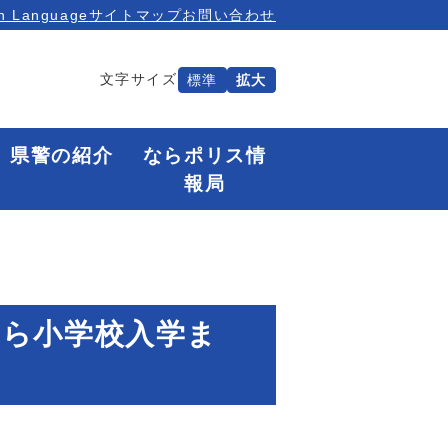
n Language
サイトマップ
お問い合わせ
文字サイズ
標準
拡大
県警の紹介
ならポリス情
報局
から小学校入学ま