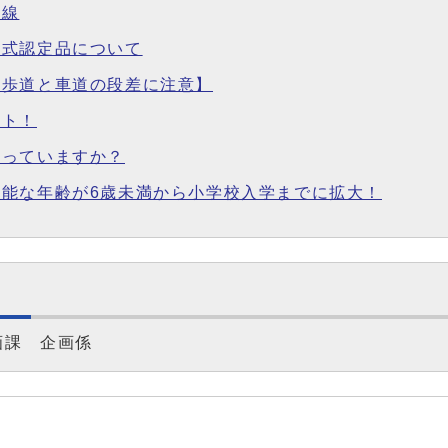
路線
型式認定品について
【歩道と車道の段差に注意】
ット！
乗っていますか？
能な年齢が6歳未満から小学校入学までに拡大！
画課 企画係