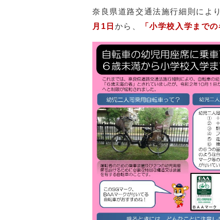
奈良県道路交通法施行細則によ
月1日
から、
「小学校入学までの