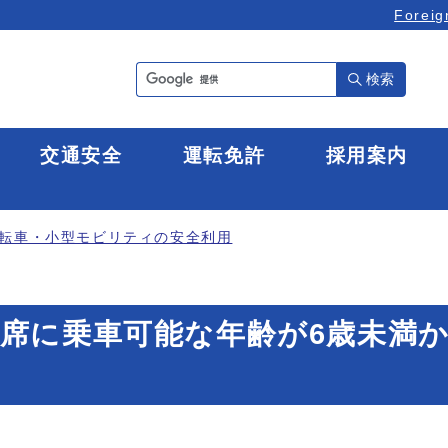
Foreig
検索
全
交通安全
運転免許
採用案内
転車・小型モビリティの安全利用
席に乗車可能な年齢が6歳未満