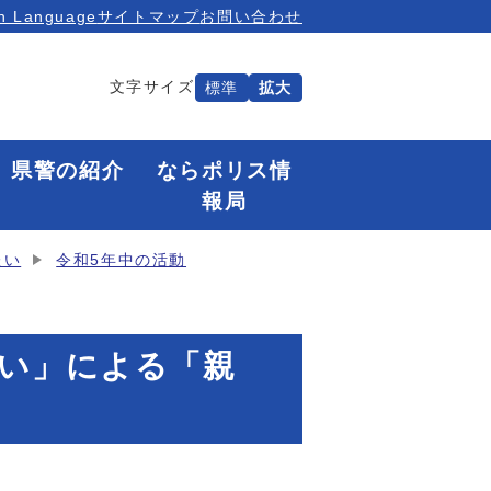
n Language
サイトマップ
お問い合わせ
文字サイズ
標準
拡大
県警の紹介
ならポリス情
報局
たい
令和5年中の活動
たい」による「親