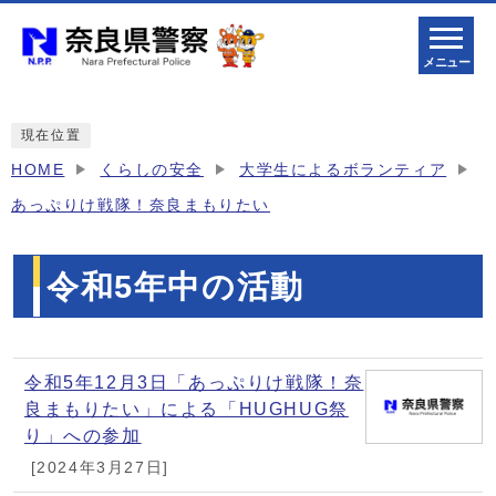
メニュー
現在位置
HOME
くらしの安全
大学生によるボランティア
あっぷりけ戦隊！奈良まもりたい
令和5年中の活動
メインメニュー
令和5年12月3日「あっぷりけ戦隊！奈
良まもりたい」による「HUGHUG祭
り」への参加
[2024年3月27日]