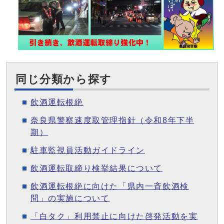
同じ分類から探す
飲酒運転根絶
奈良県警察速度取管理指針（令和8年下半
期）
駐車監視員活動ガイドライン
飲酒運転取締り検挙結果について
飲酒運転根絶に向けた「県内一斉飲酒検
問」の実施について
「白タク」利用禁止に向けた啓発活動を実