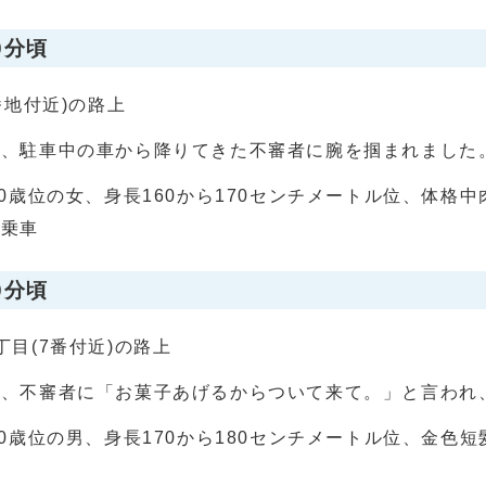
0分頃
番地付近)の路上
中、駐車中の車から降りてきた不審者に腕を掴まれました
50歳位の女、身長160から170センチメートル位、体格
に乗車
0分頃
目(7番付近)の路上
中、不審者に「お菓子あげるからついて来て。」と言われ
60歳位の男、身長170から180センチメートル位、金色