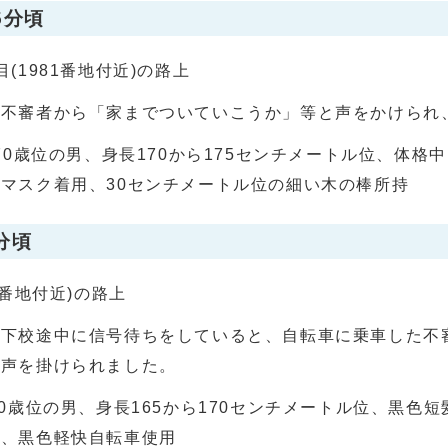
5分頃
(1981番地付近)の路上
、不審者から「家までついていこうか」等と声をかけられ
0歳位の男、身長170から175センチメートル位、体格
マスク着用、30センチメートル位の細い木の棒所持
分頃
7番地付近)の路上
で下校途中に信号待ちをしていると、自転車に乗車した不
と声を掛けられました。
60歳位の男、身長165から170センチメートル位、黒色
ク、黒色軽快自転車使用