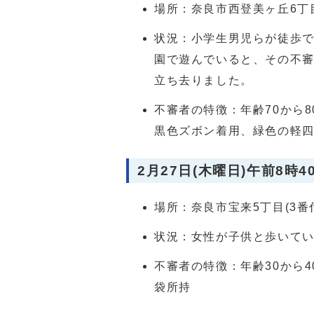
場所：奈良市西登美ヶ丘6丁目
状況：小学生男児らが徒歩
園で遊んでいると、その不審
立ち去りました。
不審者の特徴：年齢70から
黒色ズボン着用、緑色の軽
2月27日(木曜日)午前8時4
場所：奈良市宝来5丁目(3番
状況：女性が子供と歩いて
不審者の特徴：年齢30から
袋所持