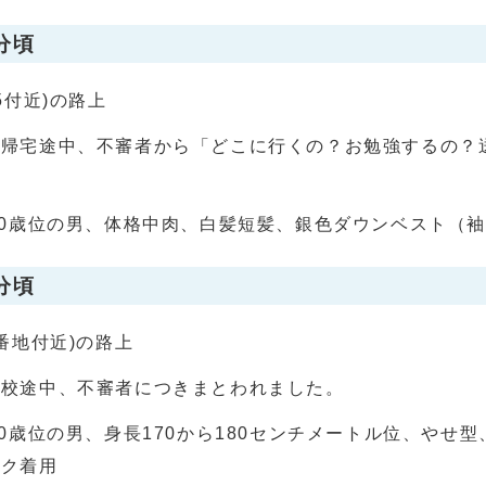
分頃
5付近)の路上
で帰宅途中、不審者から「どこに行くの？お勉強するの？
70歳位の男、体格中肉、白髪短髪、銀色ダウンベスト（
分頃
番地付近)の路上
登校途中、不審者につきまとわれました。
30歳位の男、身長170から180センチメートル位、やせ
スク着用