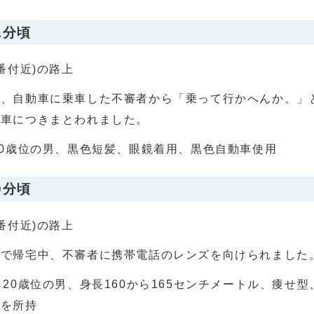
1分頃
番付近)の路上
中、自動車に乗車した不審者から「乗って行かへんか。」
動車につきまとわれました。
50歳位の男、黒色短髪、眼鏡着用、黒色自動車使用
0分頃
番付近)の路上
車で帰宅中、不審者に携帯電話のレンズを向けられました
ら20歳位の男、身長160から165センチメートル、痩せ
傘を所持