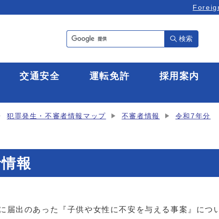
Foreig
検索
全
交通安全
運転免許
採用案内
犯罪発生・不審者情報マップ
不審者情報
令和7年分
者情報
察に届出のあった『子供や女性に不安を与える事案』につ