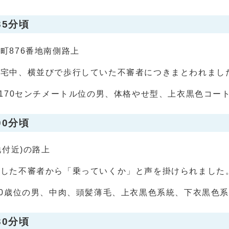
35分頃
町876番地南側路上
帰宅中、横並びで歩行していた不審者につきまとわれまし
ら170センチメートル位の男、体格やせ型、上衣黒色コー
00分頃
地付近)の路上
車した不審者から「乗っていくか」と声を掛けられました
50歳位の男、中肉、頭髪薄毛、上衣黒色系統、下衣黒色
30分頃