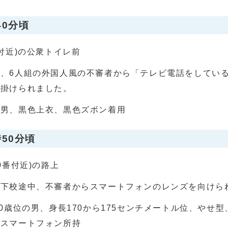
40分頃
付近)の公衆トイレ前
、6人組の外国人風の不審者から「テレビ電話をしてい
を掛けられました。
の男、黒色上衣、黒色ズボン着用
時50分頃
0番付近)の路上
で下校途中、不審者からスマートフォンのレンズを向けら
40歳位の男、身長170から175センチメートル位、やせ
色スマートフォン所持