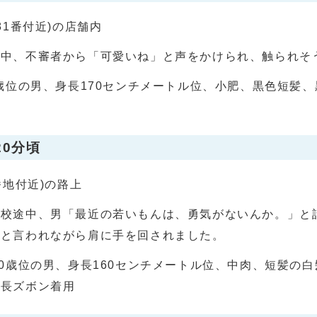
81番付近)の店舗内
物中、不審者から「可愛いね」と声をかけられ、触られそ
0歳位の男、身長170センチメートル位、小肥、黒色短髪
20分頃
番地付近)の路上
登校途中、男「最近の若いもんは、勇気がないんか。」と
」と言われながら肩に手を回されました。
90歳位の男、身長160センチメートル位、中肉、短髪の
の長ズボン着用