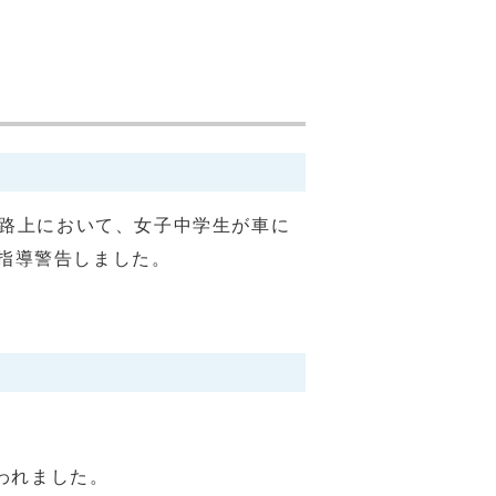
)の路上において、女子中学生が車に
指導警告しました。
われました。