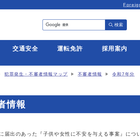
Foreig
検索
全
交通安全
運転免許
採用案内
犯罪発生・不審者情報マップ
不審者情報
令和7年分
審者情報
察に届出のあった『子供や女性に不安を与える事案』につ