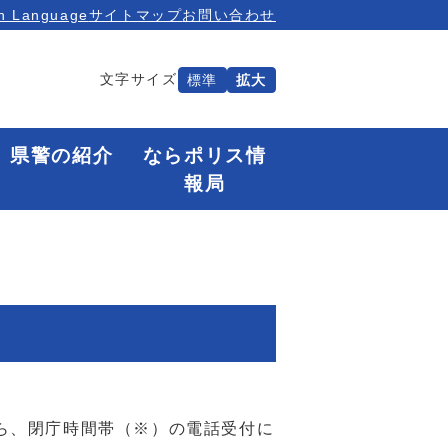
n Language
サイトマップ
お問い合わせ
文字サイズ
標準
拡大
県警の紹介
ならポリス情
報局
ら、閉庁時間帯（※）の電話受付に