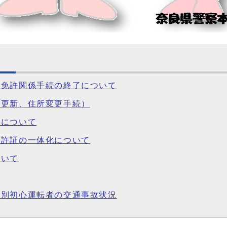
転免許関係手続の終了について
許更新、住所変更手続）
況について
免許証の一体化について
ついて
所別初心運転者の交通事故状況