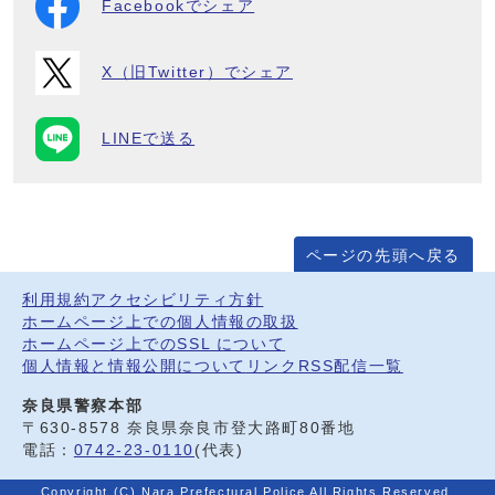
Facebookでシェア
X（旧Twitter）でシェア
LINEで送る
ページの先頭へ戻る
利用規約
アクセシビリティ方針
ホームページ上での個人情報の取扱
ホームページ上でのSSL について
個人情報と情報公開について
リンク
RSS配信一覧
奈良県警察本部
〒630-8578 奈良県奈良市登大路町80番地
電話：
0742-23-0110
(代表)
Copyright (C) Nara Prefectural Police All Rights Reserved.