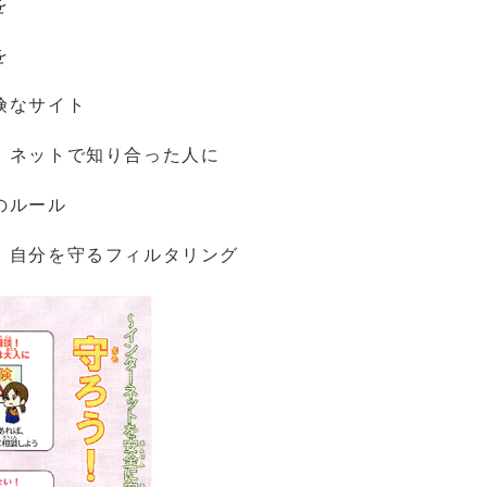
を
を
険なサイト
ネットで知り合った人に
のルール
自分を守るフィルタリング