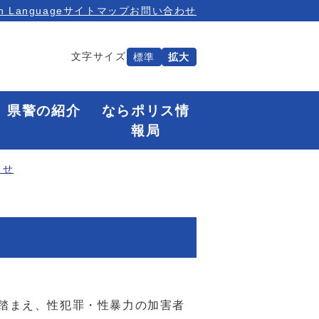
n Language
サイトマップ
お問い合わせ
文字サイズ
標準
拡大
県警の紹介
ならポリス情
報局
らせ
踏まえ、性犯罪・性暴力の加害者