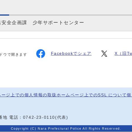
活安全企画課 少年サポートセンター
Facebookでシェア
X（旧Tw
ドウで開きます
ページ上での個人情報の取扱
ホームページ上でのSSL について
個
0番地
電話：
0742-23-0110
(代表)
Copyright (C) Nara Prefectural Police All Rights Reserved.