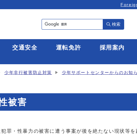
Foreig
検索
全
交通安全
運転免許
採用案内
少年非行被害防止対策
少年サポートセンターからのお知
の性被害
犯罪・性暴力の被害に遭う事案が後を絶たない現状等を