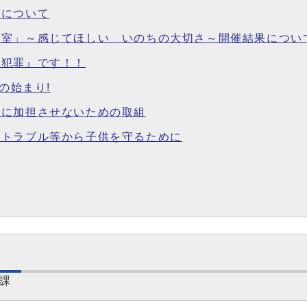
例について
室」～感じてほしい いのちの大切さ～開催結果について(
『犯罪』です！！
の始まり!
罪に加担させないための取組
やトラブル等から子供を守るために
年課