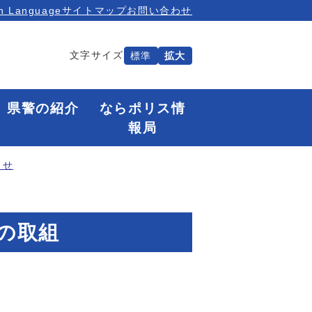
n Language
サイトマップ
お問い合わせ
文字サイズ
標準
拡大
県警の紹介
ならポリス情
報局
らせ
の取組