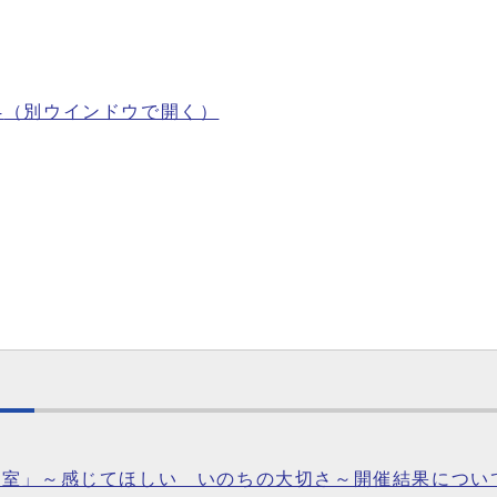
4
（別ウインドウで開く）
教室」～感じてほしい いのちの大切さ～開催結果につい