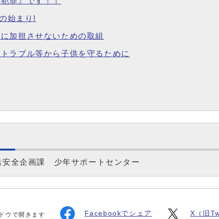
『犯罪』です！！
の始まり!
罪に加担させないための取組
やトラブル等から子供を守るために
活安全企画課 少年サポートセンター
Facebookでシェア
X（旧Tw
ドウで開きます