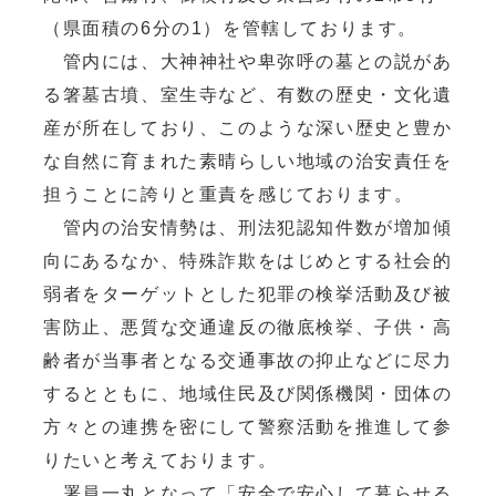
（県面積の6分の1）を管轄しております。
管内には、大神神社や卑弥呼の墓との説があ
る箸墓古墳、室生寺など、有数の歴史・文化遺
産が所在しており、このような深い歴史と豊か
な自然に育まれた素晴らしい地域の治安責任を
担うことに誇りと重責を感じております。
管内の治安情勢は、刑法犯認知件数が増加傾
向にあるなか、特殊詐欺をはじめとする社会的
弱者をターゲットとした犯罪の検挙活動及び被
害防止、悪質な交通違反の徹底検挙、子供・高
齢者が当事者となる交通事故の抑止などに尽力
するとともに、地域住民及び関係機関・団体の
方々との連携を密にして警察活動を推進して参
りたいと考えております。
署員一丸となって「安全で安心して暮らせる