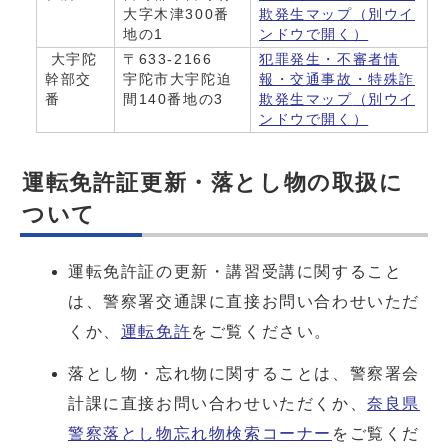
大字木津300番
欺発生マップ
（別ウイ
地の1
ンドウで開く）
大宇陀
〒633-2166
犯罪発生・不審者情
幹部交
宇陀市大宇陀迫
報・交通事故・特殊詐
番
間140番地の3
欺発生マップ
（別ウイ
ンドウで開く）
運転免許証更新・落とし物の取扱に
ついて
運転免許証の更新・講習受講に関すること
は、警察署交通課に直接お問い合わせいただ
くか、
運転免許
をご覧ください。
落とし物・忘れ物に関することは、警察署会
計課に直接お問い合わせいただくか、
奈良県
警察落とし物忘れ物検索コーナー
をご覧くだ