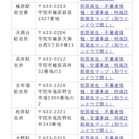
榛原駅
〒633-0253
犯罪発生・不審者情
前交番
宇陀市榛原萩原
報・交通事故・特殊詐
2427番地
欺発生マップ
（別ウイ
ンドウで開く）
天満台
〒633-0206
犯罪発生・不審者情
駐在所
宇陀市榛原天満
報・交通事故・特殊詐
台西3丁目9番11
欺発生マップ
（別ウイ
ンドウで開く）
高井駐
〒633-0212
犯罪発生・不審者情
在所
宇陀市榛原高井
報・交通事故・特殊詐
32番地の2
欺発生マップ
（別ウイ
ンドウで開く）
古市場
〒633-2226
犯罪発生・不審者情
駐在所
宇陀市菟田野古
報・交通事故・特殊詐
市場1300番地の
欺発生マップ
（別ウイ
2
ンドウで開く）
松井駐
〒633-2221
犯罪発生・不審者情
在所
宇陀市菟田野松
報・交通事故・特殊詐
井243番地
欺発生マップ
（別ウイ
ンドウで開く）
大野駐
〒633-0315
犯罪発生・不審者情