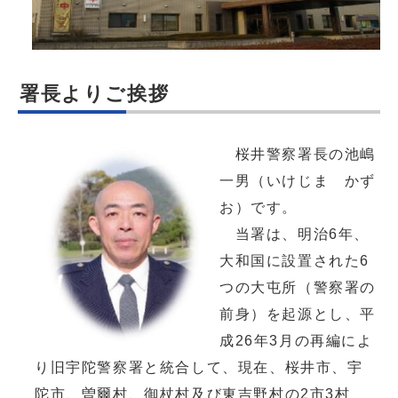
署長よりご挨拶
桜井警察署長の池嶋
一男（いけじま かず
お）です。
当署は、明治6年、
大和国に設置された6
つの大屯所（警察署の
前身）を起源とし、平
成26年3月の再編によ
り旧宇陀警察署と統合して、現在、桜井市、宇
陀市、曽爾村、御杖村及び東吉野村の2市3村