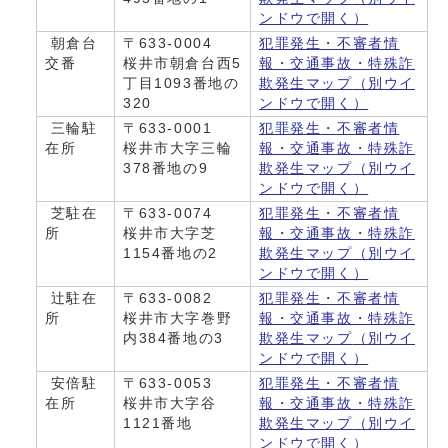
ンドウで開く）
朝倉台
〒633-0004
犯罪発生・不審者情
交番
桜井市朝倉台西5
報・交通事故・特殊詐
丁目1093番地の
欺発生マップ
（別ウイ
320
ンドウで開く）
三輪駐
〒633-0001
犯罪発生・不審者情
在所
桜井市大字三輪
報・交通事故・特殊詐
378番地の9
欺発生マップ
（別ウイ
ンドウで開く）
芝駐在
〒633-0074
犯罪発生・不審者情
所
桜井市大字芝
報・交通事故・特殊詐
1154番地の2
欺発生マップ
（別ウイ
ンドウで開く）
辻駐在
〒633-0082
犯罪発生・不審者情
所
桜井市大字巻野
報・交通事故・特殊詐
内384番地の3
欺発生マップ
（別ウイ
ンドウで開く）
安倍駐
〒633-0053
犯罪発生・不審者情
在所
桜井市大字谷
報・交通事故・特殊詐
1121番地
欺発生マップ
（別ウイ
ンドウで開く）