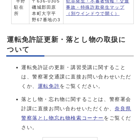
平野
〒636-0305
犯罪発生・不審者情報・交通
駐在
磯城郡田原
事故・特殊詐欺発生マップ
所
本町大字平
（別ウインドウで開く）
野67番地の3
運転免許証更新・落とし物の取扱に
ついて
運転免許証の更新・講習受講に関すること
は、警察署交通課に直接お問い合わせいただ
くか、
運転免許
をご覧ください。
落とし物・忘れ物に関することは、警察署会
計課に直接お問い合わせいただくか、
奈良県
警察落とし物忘れ物検索コーナー
をご覧くだ
さい。