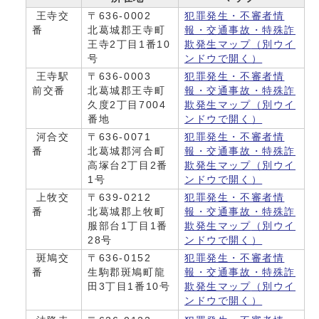
王寺交
〒636-0002
犯罪発生・不審者情
番
北葛城郡王寺町
報・交通事故・特殊詐
王寺2丁目1番10
欺発生マップ
（別ウイ
号
ンドウで開く）
王寺駅
〒636-0003
犯罪発生・不審者情
前交番
北葛城郡王寺町
報・交通事故・特殊詐
久度2丁目7004
欺発生マップ
（別ウイ
番地
ンドウで開く）
河合交
〒636-0071
犯罪発生・不審者情
番
北葛城郡河合町
報・交通事故・特殊詐
高塚台2丁目2番
欺発生マップ
（別ウイ
1号
ンドウで開く）
上牧交
〒639-0212
犯罪発生・不審者情
番
北葛城郡上牧町
報・交通事故・特殊詐
服部台1丁目1番
欺発生マップ
（別ウイ
28号
ンドウで開く）
斑鳩交
〒636-0152
犯罪発生・不審者情
番
生駒郡斑鳩町龍
報・交通事故・特殊詐
田3丁目1番10号
欺発生マップ
（別ウイ
ンドウで開く）